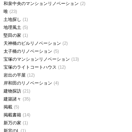
和泉中央のマンションリノベーション
2
唯
23
土地探し
1
地理風土
5
堅田の家
1
天神橋のビルリノベーション
2
太子橋のリノベーション
5
宝塚のマンションリノベーション
13
宝塚のライトコートハウス
12
岩出の平屋
12
岸和田のリノベーション
4
建物探訪
21
建築諸々
35
掲載
5
掲載書籍
14
新万の家
1
新宮のL
1