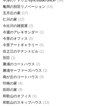
中津のアトリエ-syncstudio office-
34
亀岡の別荘リノベーション
14
五月丘の家
17
仁川の家
22
今出川の雑貨屋
2
今週のアレキサンダー
1
今里のオフィス
5
今里アートギャラリー
5
住之江のテナントビル
1
別荘
1
勝浦のコートハウス
2
勝浦サーファーズハウス
1
南が丘のコートハウス
9
印南の家
4
吹田の家
9
和歌山のオフィス
1
和歌山のスキップハウス
13