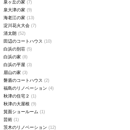
泉ヶ丘の家
7
泉大津の家
9
海老江の家
13
淀川花火大会
7
清太朗
52
田辺のコートハウス
10
白浜の別荘
5
白浜の家
8
白浜の平屋
3
眉山の家
3
磐盾のコートハウス
2
福島のリノベーション
4
秋津の住宅２
1
秋津の大屋根
9
箕面ショールーム
1
芸術
1
茨木のリノベーション
12