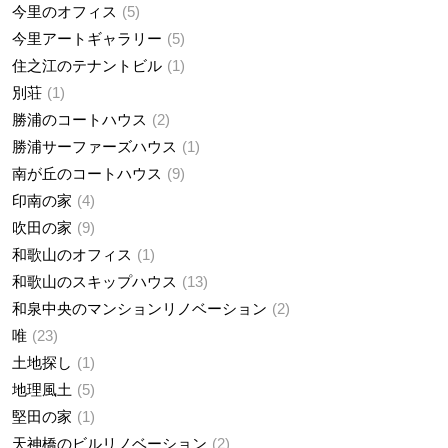
今里のオフィス
5
今里アートギャラリー
5
住之江のテナントビル
1
別荘
1
勝浦のコートハウス
2
勝浦サーファーズハウス
1
南が丘のコートハウス
9
印南の家
4
吹田の家
9
和歌山のオフィス
1
和歌山のスキップハウス
13
和泉中央のマンションリノベーション
2
唯
23
土地探し
1
地理風土
5
堅田の家
1
天神橋のビルリノベーション
2