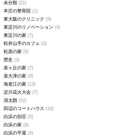
未分類
21
本庄の整骨院
1
東大阪のクリニック
9
東淀川のリノベーション
4
東淀川の家
7
松井山手のカフェ
3
松原の家
9
歴史
3
泉ヶ丘の家
7
泉大津の家
9
海老江の家
13
淀川花火大会
7
清太朗
52
田辺のコートハウス
10
白浜の別荘
5
白浜の家
8
白浜の平屋
3