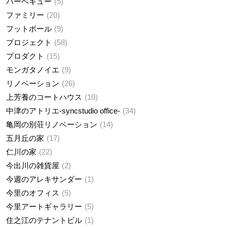
バーベキュー
5
ファミリー
20
フットボール
9
プロジェクト
58
プロダクト
15
モンガタノイエ
9
リノベーション
26
上芳養のコートハウス
10
中津のアトリエ-syncstudio office-
34
亀岡の別荘リノベーション
14
五月丘の家
17
仁川の家
22
今出川の雑貨屋
2
今週のアレキサンダー
1
今里のオフィス
5
今里アートギャラリー
5
住之江のテナントビル
1