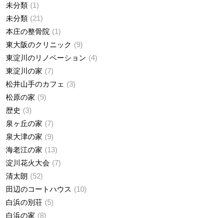
未分類
1
未分類
21
本庄の整骨院
1
東大阪のクリニック
9
東淀川のリノベーション
4
東淀川の家
7
松井山手のカフェ
3
松原の家
9
歴史
3
泉ヶ丘の家
7
泉大津の家
9
海老江の家
13
淀川花火大会
7
清太朗
52
田辺のコートハウス
10
白浜の別荘
5
白浜の家
8