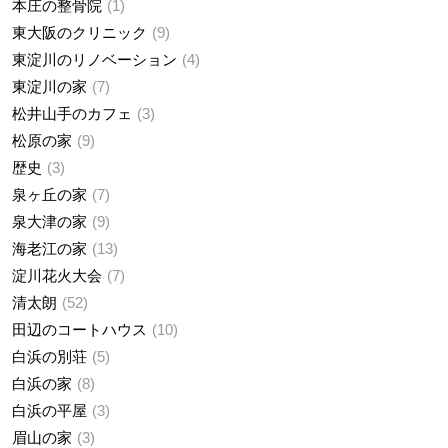
本庄の整骨院
1
東大阪のクリニック
9
東淀川のリノベーション
4
東淀川の家
7
松井山手のカフェ
3
松原の家
9
歴史
3
泉ヶ丘の家
7
泉大津の家
9
海老江の家
13
淀川花火大会
7
清太朗
52
田辺のコートハウス
10
白浜の別荘
5
白浜の家
8
白浜の平屋
3
眉山の家
3