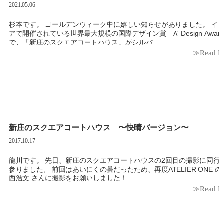
2021.05.06
杉本です。 ゴールデンウィーク中に嬉しい知らせがありました。 イタリ
アで開催されている世界最大規模の国際デザイン賞 A' Design Aw
で、「新庄のスクエアコートハウス」がシルバ...
≫Read 
新庄のスクエアコートハウス 〜快晴バージョン〜
2017.10.17
龍川です。 先日、新庄のスクエアコートハウスの2回目の撮影に同行して
参りました。 前回はあいにくの曇だったため、再度ATELIER ONE の 今
西浩文 さんに撮影をお願いしました！ ...
≫Read 