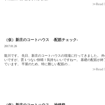
≫Read 
（仮）新庄のコートハウス -配筋チェック-
2017.01.26
龍川です。 先日、新庄のコートハウスの現場に行ってきました。 外は寒
いですが、雲１つない快晴！気持ちいいですねー。 基礎の配筋が終了し
ています。 平屋のため、特に難しい配筋の...
≫Read 
（仮）新庄のコートハウス -地鎮祭-