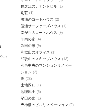
住之江のテナントビル
1
別荘
1
勝浦のコートハウス
2
勝浦サーファーズハウス
1
南が丘のコートハウス
9
印南の家
4
吹田の家
9
和歌山のオフィス
1
More
和歌山のスキップハウス
13
和泉中央のマンションリノベー
ション
2
唯
23
土地探し
1
地理風土
5
堅田の家
1
天神橋のビルリノベーション
2