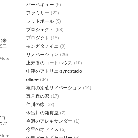
バーベキュー
5
ファミリー
20
フットボール
9
プロジェクト
58
プロダクト
15
出来
モンガタノイエ
9
て二
リノベーション
26
More
上芳養のコートハウス
10
中津のアトリエ-syncstudio
office-
34
亀岡の別荘リノベーション
14
五月丘の家
17
仁川の家
22
今出川の雑貨屋
2
アコ
今週のアレキサンダー
1
のご
今里のオフィス
5
More
今里アートギャラリー
5