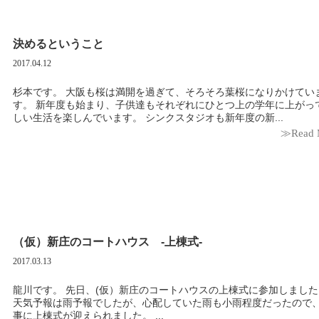
決めるということ
2017.04.12
杉本です。 大阪も桜は満開を過ぎて、そろそろ葉桜になりかけてい
す。 新年度も始まり、子供達もそれぞれにひとつ上の学年に上がって
しい生活を楽しんでいます。 シンクスタジオも新年度の新...
≫Read 
（仮）新庄のコートハウス -上棟式-
2017.03.13
龍川です。 先日、(仮）新庄のコートハウスの上棟式に参加しました！
天気予報は雨予報でしたが、心配していた雨も小雨程度だったので
事に上棟式が迎えられました。 ...