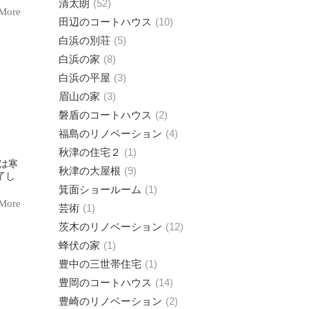
清太朗
52
More
田辺のコートハウス
10
白浜の別荘
5
白浜の家
8
白浜の平屋
3
眉山の家
3
磐盾のコートハウス
2
福島のリノベーション
4
秋津の住宅２
1
秋津の大屋根
9
箕面ショールーム
1
More
芸術
1
茨木のリノベーション
12
蜂伏の家
1
豊中の三世帯住宅
1
豊岡のコートハウス
14
豊崎のリノベーション
2