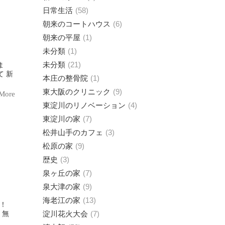
日常生活
58
朝来のコートハウス
6
朝来の平屋
1
未分類
1
未分類
21
ま
 新
本庄の整骨院
1
東大阪のクリニック
9
More
東淀川のリノベーション
4
東淀川の家
7
松井山手のカフェ
3
松原の家
9
歴史
3
泉ヶ丘の家
7
泉大津の家
9
海老江の家
13
淀川花火大会
7
、無