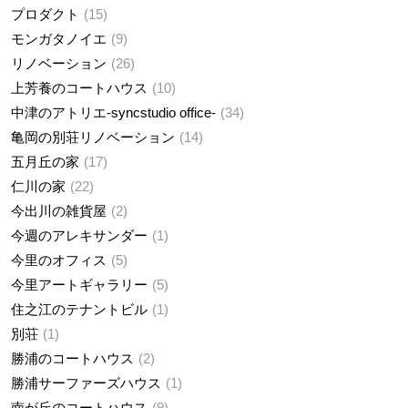
プロダクト
15
モンガタノイエ
9
リノベーション
26
上芳養のコートハウス
10
中津のアトリエ-syncstudio office-
34
亀岡の別荘リノベーション
14
五月丘の家
17
仁川の家
22
今出川の雑貨屋
2
今週のアレキサンダー
1
今里のオフィス
5
今里アートギャラリー
5
住之江のテナントビル
1
別荘
1
勝浦のコートハウス
2
勝浦サーファーズハウス
1
南が丘のコートハウス
9