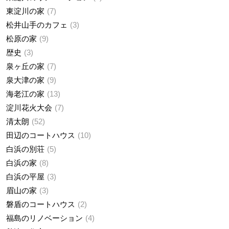
東淀川の家
7
松井山手のカフェ
3
松原の家
9
歴史
3
泉ヶ丘の家
7
泉大津の家
9
海老江の家
13
淀川花火大会
7
清太朗
52
田辺のコートハウス
10
白浜の別荘
5
白浜の家
8
白浜の平屋
3
眉山の家
3
磐盾のコートハウス
2
福島のリノベーション
4