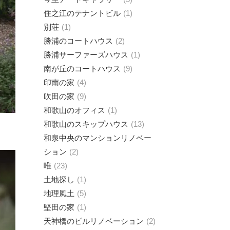
住之江のテナントビル
1
別荘
1
勝浦のコートハウス
2
勝浦サーファーズハウス
1
南が丘のコートハウス
9
印南の家
4
吹田の家
9
和歌山のオフィス
1
和歌山のスキップハウス
13
和泉中央のマンションリノベー
ション
2
唯
23
土地探し
1
地理風土
5
堅田の家
1
天神橋のビルリノベーション
2