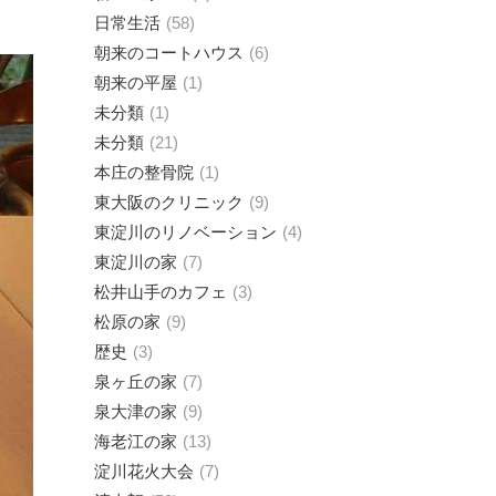
日常生活
58
朝来のコートハウス
6
朝来の平屋
1
未分類
1
未分類
21
本庄の整骨院
1
東大阪のクリニック
9
東淀川のリノベーション
4
東淀川の家
7
松井山手のカフェ
3
松原の家
9
歴史
3
泉ヶ丘の家
7
泉大津の家
9
海老江の家
13
淀川花火大会
7