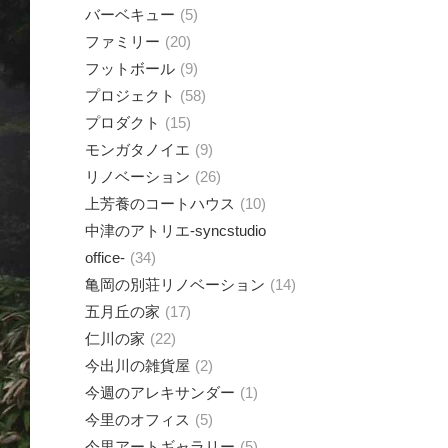
バーベキュー
5
ファミリー
20
フットボール
9
プロジェクト
58
プロダクト
15
モンガタノイエ
9
リノベーション
26
上芳養のコートハウス
10
中津のアトリエ-syncstudio
office-
34
亀岡の別荘リノベーション
14
五月丘の家
17
仁川の家
22
今出川の雑貨屋
2
今週のアレキサンダー
1
今里のオフィス
5
今里アートギャラリー
5