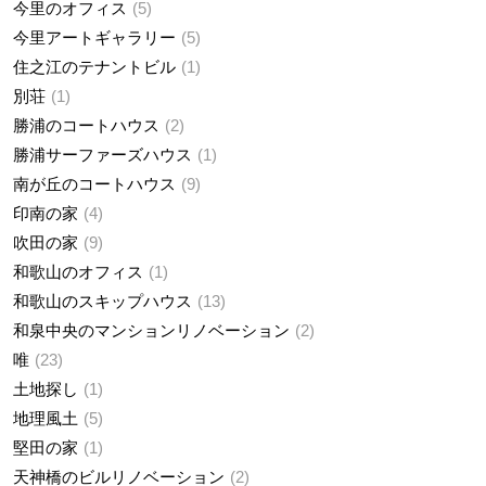
今里のオフィス
5
今里アートギャラリー
5
住之江のテナントビル
1
別荘
1
勝浦のコートハウス
2
勝浦サーファーズハウス
1
南が丘のコートハウス
9
印南の家
4
吹田の家
9
和歌山のオフィス
1
和歌山のスキップハウス
13
和泉中央のマンションリノベーション
2
唯
23
土地探し
1
地理風土
5
堅田の家
1
天神橋のビルリノベーション
2