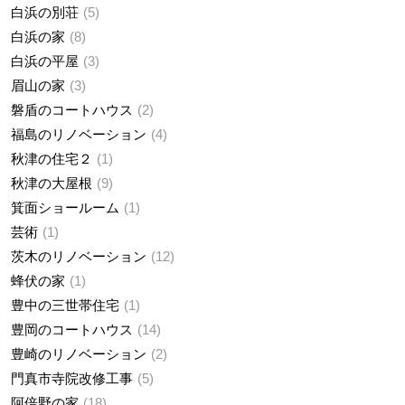
白浜の別荘
5
白浜の家
8
白浜の平屋
3
眉山の家
3
磐盾のコートハウス
2
福島のリノベーション
4
秋津の住宅２
1
秋津の大屋根
9
箕面ショールーム
1
芸術
1
茨木のリノベーション
12
蜂伏の家
1
豊中の三世帯住宅
1
豊岡のコートハウス
14
豊崎のリノベーション
2
門真市寺院改修工事
5
阿倍野の家
18