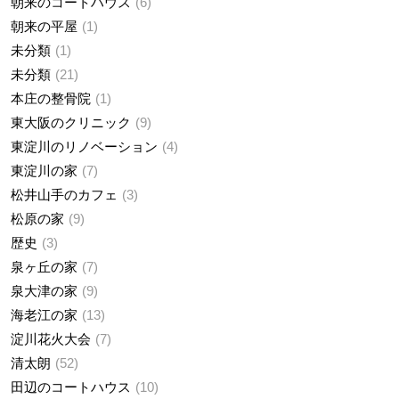
朝来のコートハウス
6
朝来の平屋
1
未分類
1
未分類
21
本庄の整骨院
1
東大阪のクリニック
9
東淀川のリノベーション
4
東淀川の家
7
松井山手のカフェ
3
松原の家
9
歴史
3
泉ヶ丘の家
7
泉大津の家
9
海老江の家
13
淀川花火大会
7
清太朗
52
田辺のコートハウス
10