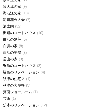
泉大津の家
9
海老江の家
13
淀川花火大会
7
清太朗
52
田辺のコートハウス
10
白浜の別荘
5
白浜の家
8
白浜の平屋
3
眉山の家
3
磐盾のコートハウス
2
福島のリノベーション
4
秋津の住宅２
1
秋津の大屋根
9
箕面ショールーム
1
芸術
1
茨木のリノベーション
12