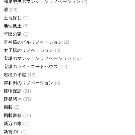
和泉中央のマンションリノベーション
2
唯
23
土地探し
1
地理風土
5
堅田の家
1
天神橋のビルリノベーション
2
太子橋のリノベーション
5
宝塚のマンションリノベーション
13
宝塚のライトコートハウス
12
岩出の平屋
12
岸和田のリノベーション
4
建物探訪
21
建築諸々
35
掲載
5
掲載書籍
14
新万の家
1
新宮のL
1