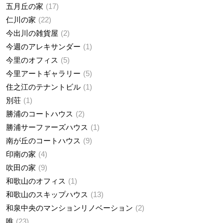
五月丘の家
17
仁川の家
22
今出川の雑貨屋
2
今週のアレキサンダー
1
今里のオフィス
5
今里アートギャラリー
5
住之江のテナントビル
1
別荘
1
勝浦のコートハウス
2
勝浦サーファーズハウス
1
南が丘のコートハウス
9
印南の家
4
吹田の家
9
和歌山のオフィス
1
和歌山のスキップハウス
13
和泉中央のマンションリノベーション
2
唯
23