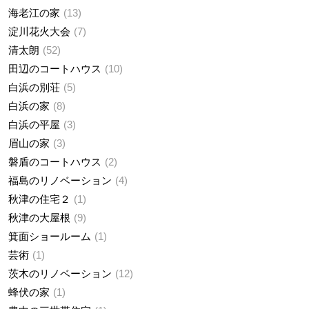
海老江の家
13
淀川花火大会
7
清太朗
52
田辺のコートハウス
10
白浜の別荘
5
白浜の家
8
白浜の平屋
3
眉山の家
3
磐盾のコートハウス
2
福島のリノベーション
4
秋津の住宅２
1
秋津の大屋根
9
箕面ショールーム
1
芸術
1
茨木のリノベーション
12
蜂伏の家
1