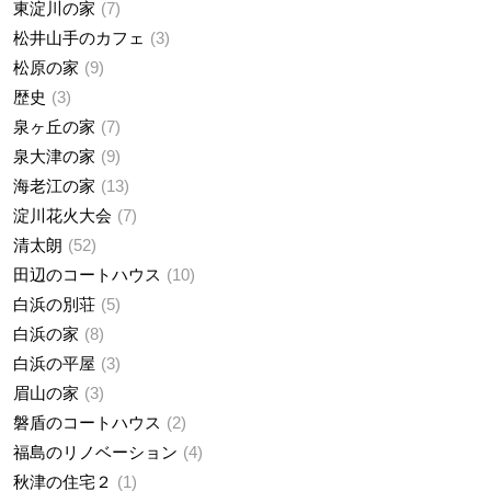
東淀川の家
7
松井山手のカフェ
3
松原の家
9
歴史
3
泉ヶ丘の家
7
泉大津の家
9
海老江の家
13
淀川花火大会
7
清太朗
52
田辺のコートハウス
10
白浜の別荘
5
白浜の家
8
白浜の平屋
3
眉山の家
3
磐盾のコートハウス
2
福島のリノベーション
4
秋津の住宅２
1