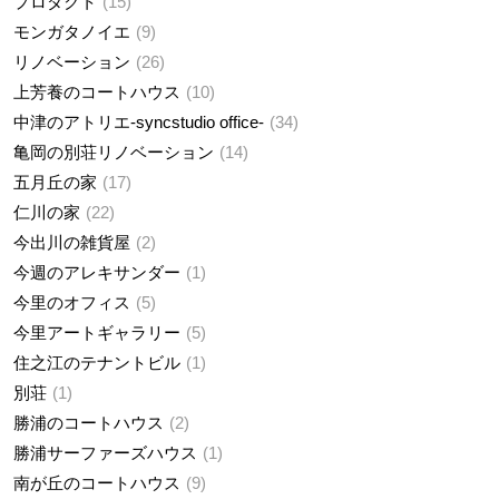
プロダクト
15
モンガタノイエ
9
リノベーション
26
上芳養のコートハウス
10
中津のアトリエ-syncstudio office-
34
亀岡の別荘リノベーション
14
五月丘の家
17
仁川の家
22
今出川の雑貨屋
2
今週のアレキサンダー
1
今里のオフィス
5
今里アートギャラリー
5
住之江のテナントビル
1
別荘
1
勝浦のコートハウス
2
勝浦サーファーズハウス
1
南が丘のコートハウス
9