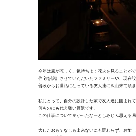
今年は風が涼しく、気持ちよく花火を見ることがで
住宅を設計させていただいたファミリーや、現在設
普段からお世話になっている友人達に沢山来て頂き
私にとって、自分の設計した家で友人達に囲まれて
何ものにも代え難い贅沢です。
この仕事について良かったなーとしみじみ思える瞬
大したおもてなしも出来ないにも関わらず、お忙し