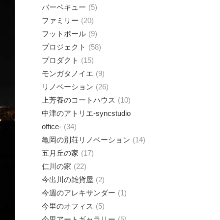
バーベキュー
5
ファミリー
20
フットボール
9
プロジェクト
58
プロダクト
15
モンガタノイエ
9
リノベーション
26
上芳養のコートハウス
10
中津のアトリエ-syncstudio
office-
34
亀岡の別荘リノベーション
14
五月丘の家
17
仁川の家
22
今出川の雑貨屋
2
今週のアレキサンダー
1
今里のオフィス
5
今里アートギャラリー
5