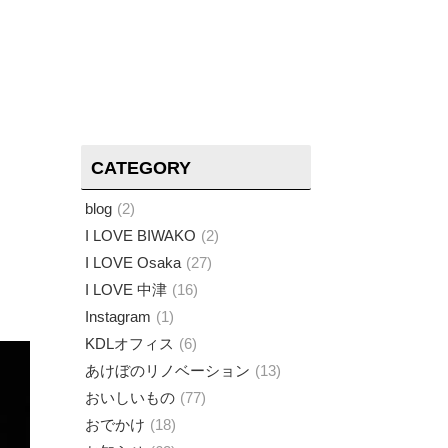
CATEGORY
blog
2
I LOVE BIWAKO
2
I LOVE Osaka
27
I LOVE 中津
16
Instagram
1
KDLオフィス
6
あけぼのリノベーション
13
おいしいもの
77
おでかけ
18