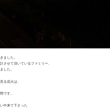
きました。
計させて頂いているファミリー、
ました。
見る花火は、
間です。
い中来て下さった