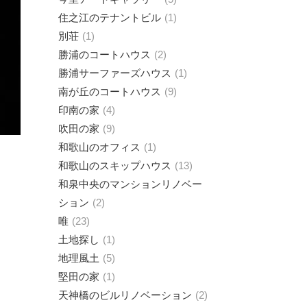
住之江のテナントビル
1
別荘
1
勝浦のコートハウス
2
勝浦サーファーズハウス
1
南が丘のコートハウス
9
印南の家
4
吹田の家
9
和歌山のオフィス
1
和歌山のスキップハウス
13
和泉中央のマンションリノベー
ション
2
唯
23
土地探し
1
地理風土
5
堅田の家
1
天神橋のビルリノベーション
2