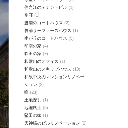
住之江のテナントビル
1
別荘
1
勝浦のコートハウス
2
勝浦サーファーズハウス
1
南が丘のコートハウス
9
印南の家
4
吹田の家
9
和歌山のオフィス
1
和歌山のスキップハウス
13
和泉中央のマンションリノベー
ション
2
唯
23
土地探し
1
地理風土
5
堅田の家
1
天神橋のビルリノベーション
2