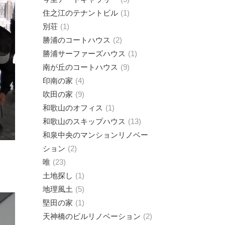
住之江のテナントビル
1
別荘
1
勝浦のコートハウス
2
勝浦サーファーズハウス
1
南が丘のコートハウス
9
印南の家
4
吹田の家
9
和歌山のオフィス
1
和歌山のスキップハウス
13
和泉中央のマンションリノベー
ション
2
唯
23
土地探し
1
地理風土
5
堅田の家
1
天神橋のビルリノベーション
2