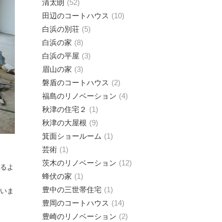
清太朗
52
田辺のコートハウス
10
白浜の別荘
5
白浜の家
8
白浜の平屋
3
眉山の家
3
磐盾のコートハウス
2
福島のリノベーション
4
秋津の住宅２
1
秋津の大屋根
9
箕面ショールーム
1
芸術
1
茨木のリノベーション
12
るよ
蜂伏の家
1
豊中の三世帯住宅
1
いま
豊岡のコートハウス
14
豊崎のリノベーション
2