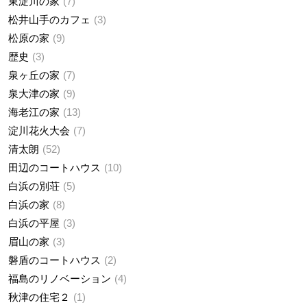
東淀川の家
7
松井山手のカフェ
3
松原の家
9
歴史
3
泉ヶ丘の家
7
泉大津の家
9
海老江の家
13
淀川花火大会
7
清太朗
52
田辺のコートハウス
10
白浜の別荘
5
白浜の家
8
白浜の平屋
3
眉山の家
3
磐盾のコートハウス
2
福島のリノベーション
4
秋津の住宅２
1