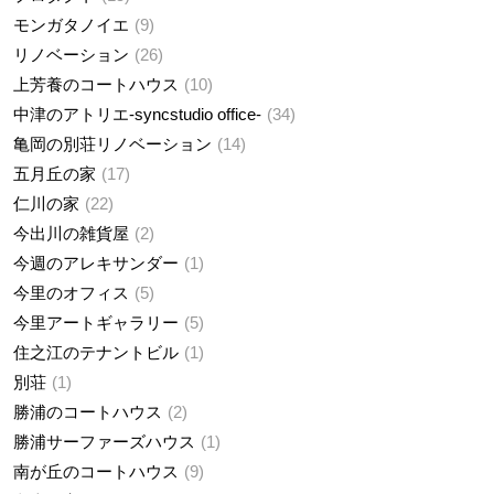
モンガタノイエ
9
リノベーション
26
上芳養のコートハウス
10
中津のアトリエ-syncstudio office-
34
亀岡の別荘リノベーション
14
五月丘の家
17
仁川の家
22
今出川の雑貨屋
2
今週のアレキサンダー
1
今里のオフィス
5
今里アートギャラリー
5
住之江のテナントビル
1
別荘
1
勝浦のコートハウス
2
勝浦サーファーズハウス
1
南が丘のコートハウス
9