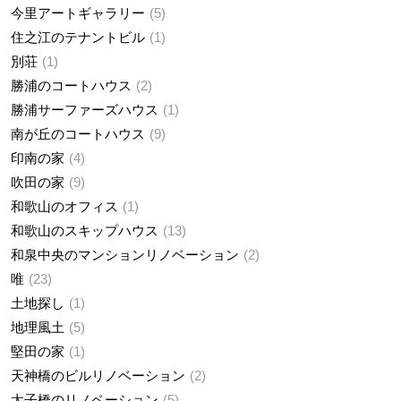
今里アートギャラリー
5
住之江のテナントビル
1
別荘
1
勝浦のコートハウス
2
勝浦サーファーズハウス
1
南が丘のコートハウス
9
印南の家
4
吹田の家
9
和歌山のオフィス
1
和歌山のスキップハウス
13
和泉中央のマンションリノベーション
2
唯
23
土地探し
1
地理風土
5
堅田の家
1
天神橋のビルリノベーション
2
太子橋のリノベーション
5