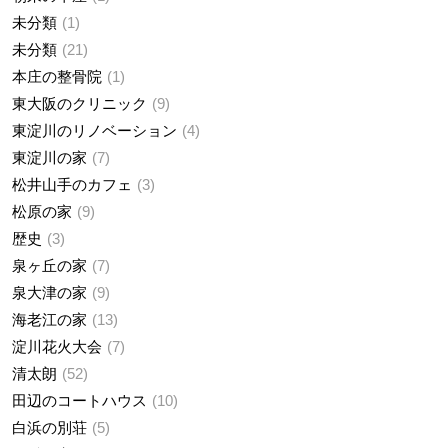
未分類
1
未分類
21
本庄の整骨院
1
東大阪のクリニック
9
東淀川のリノベーション
4
東淀川の家
7
松井山手のカフェ
3
松原の家
9
歴史
3
泉ヶ丘の家
7
泉大津の家
9
海老江の家
13
淀川花火大会
7
清太朗
52
田辺のコートハウス
10
白浜の別荘
5