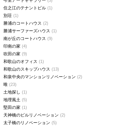
今里アートギャラリー
5
住之江のテナントビル
1
別荘
1
勝浦のコートハウス
2
勝浦サーファーズハウス
1
南が丘のコートハウス
9
印南の家
4
吹田の家
9
和歌山のオフィス
1
和歌山のスキップハウス
13
和泉中央のマンションリノベーション
2
唯
23
土地探し
1
地理風土
5
堅田の家
1
天神橋のビルリノベーション
2
太子橋のリノベーション
5