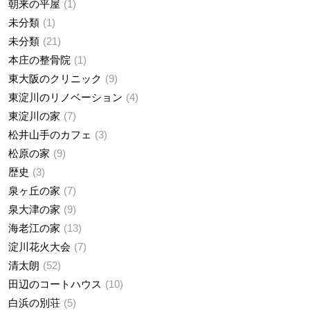
朝来の平屋
1
未分類
1
未分類
21
本庄の整骨院
1
東大阪のクリニック
9
東淀川のリノベーション
4
東淀川の家
7
松井山手のカフェ
3
松原の家
9
歴史
3
泉ヶ丘の家
7
泉大津の家
9
海老江の家
13
淀川花火大会
7
清太朗
52
田辺のコートハウス
10
白浜の別荘
5