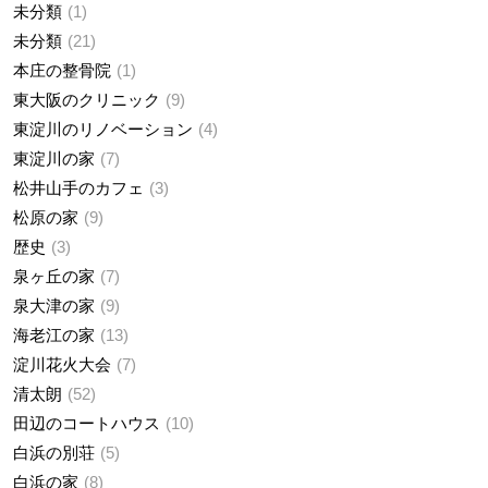
未分類
1
未分類
21
本庄の整骨院
1
東大阪のクリニック
9
東淀川のリノベーション
4
東淀川の家
7
松井山手のカフェ
3
松原の家
9
歴史
3
泉ヶ丘の家
7
泉大津の家
9
海老江の家
13
淀川花火大会
7
清太朗
52
田辺のコートハウス
10
白浜の別荘
5
白浜の家
8