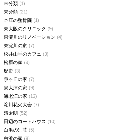
未分類
1
未分類
21
本庄の整骨院
1
東大阪のクリニック
9
東淀川のリノベーション
4
東淀川の家
7
松井山手のカフェ
3
松原の家
9
歴史
3
泉ヶ丘の家
7
泉大津の家
9
海老江の家
13
淀川花火大会
7
清太朗
52
田辺のコートハウス
10
白浜の別荘
5
白浜の家
8