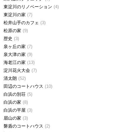
東淀川のリノベーション
4
東淀川の家
7
松井山手のカフェ
3
松原の家
9
歴史
3
泉ヶ丘の家
7
泉大津の家
9
海老江の家
13
淀川花火大会
7
清太朗
52
田辺のコートハウス
10
白浜の別荘
5
白浜の家
8
白浜の平屋
3
眉山の家
3
磐盾のコートハウス
2