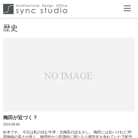
歴史
梅田が近づく？
2019.09.06
杉本です。 今日は私の住む中津・北梅田の話を少し。 梅田には近いけれどJR
貨物線の高さが低く、物理的かつ意識的に塀となり都市化を免れていた下町中