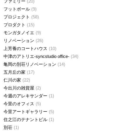
ファミリー
20
フットボール
9
プロジェクト
58
プロダクト
15
モンガタノイエ
9
リノベーション
26
上芳養のコートハウス
10
中津のアトリエ-syncstudio office-
34
亀岡の別荘リノベーション
14
五月丘の家
17
仁川の家
22
今出川の雑貨屋
2
今週のアレキサンダー
1
今里のオフィス
5
今里アートギャラリー
5
住之江のテナントビル
1
別荘
1