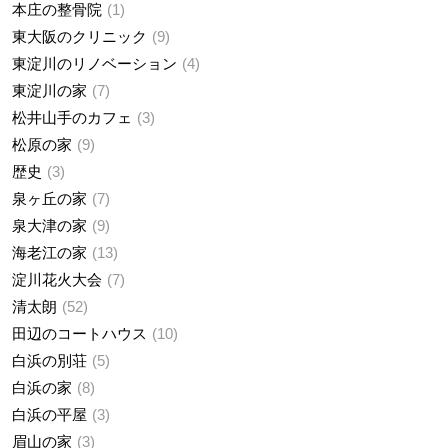
本庄の整骨院
1
東大阪のクリニック
9
東淀川のリノベーション
4
東淀川の家
7
松井山手のカフェ
3
松原の家
9
歴史
3
泉ヶ丘の家
7
泉大津の家
9
海老江の家
13
淀川花火大会
7
清太朗
52
田辺のコートハウス
10
白浜の別荘
5
白浜の家
8
白浜の平屋
3
眉山の家
3