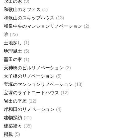
吹田の家
9
和歌山のオフィス
1
和歌山のスキップハウス
13
和泉中央のマンションリノベーション
2
唯
23
土地探し
1
地理風土
5
堅田の家
1
天神橋のビルリノベーション
2
太子橋のリノベーション
5
宝塚のマンションリノベーション
13
宝塚のライトコートハウス
12
岩出の平屋
12
岸和田のリノベーション
4
建物探訪
21
建築諸々
35
掲載
5