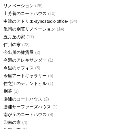
リノベーション
26
上芳養のコートハウス
10
中津のアトリエ-syncstudio office-
34
亀岡の別荘リノベーション
14
五月丘の家
17
仁川の家
22
今出川の雑貨屋
2
今週のアレキサンダー
1
今里のオフィス
5
今里アートギャラリー
5
住之江のテナントビル
1
別荘
1
勝浦のコートハウス
2
勝浦サーファーズハウス
1
南が丘のコートハウス
9
印南の家
4