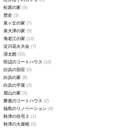
松原の家
9
歴史
3
泉ヶ丘の家
7
泉大津の家
9
海老江の家
13
淀川花火大会
7
清太朗
52
田辺のコートハウス
10
白浜の別荘
5
白浜の家
8
白浜の平屋
3
眉山の家
3
磐盾のコートハウス
2
福島のリノベーション
4
秋津の住宅２
1
秋津の大屋根
9