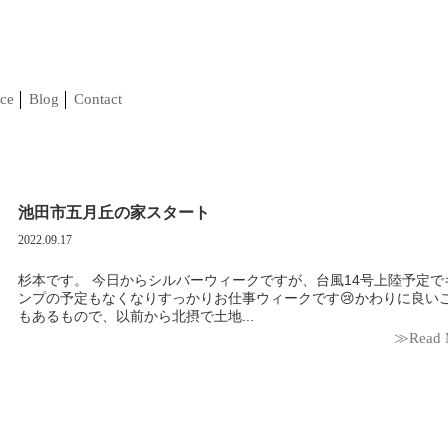
ce
Blog
Contact
池田市五月丘の家スタート
2022.09.17
杉本です。 今日からシルバーウィークですが、台風14号上陸予定でキャ
ンプの予定もなくなりすっかりお仕事ウィークです😢かわりに良い
もあるもので、以前から北摂で土地...
≫Read 