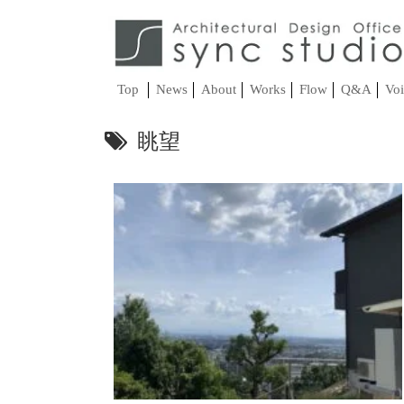
Top
News
About
Works
Flow
Q&A
Voi
眺望