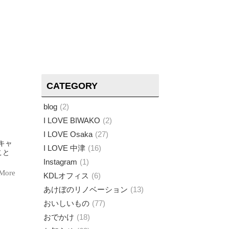
CATEGORY
blog
2
I LOVE BIWAKO
2
I LOVE Osaka
27
I LOVE 中津
16
こと
Instagram
1
More
KDLオフィス
6
あけぼのリノベーション
13
おいしいもの
77
おでかけ
18