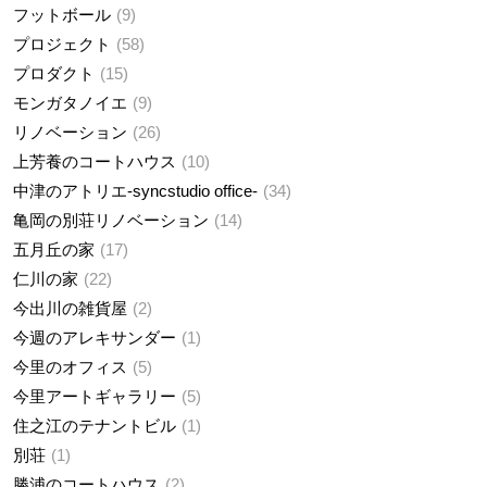
フットボール
9
プロジェクト
58
プロダクト
15
モンガタノイエ
9
リノベーション
26
上芳養のコートハウス
10
中津のアトリエ-syncstudio office-
34
亀岡の別荘リノベーション
14
五月丘の家
17
仁川の家
22
今出川の雑貨屋
2
今週のアレキサンダー
1
今里のオフィス
5
今里アートギャラリー
5
住之江のテナントビル
1
別荘
1
勝浦のコートハウス
2