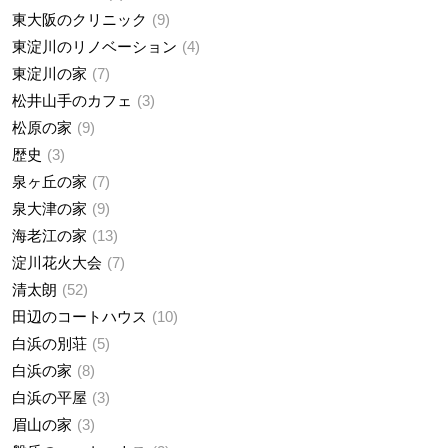
東大阪のクリニック
9
東淀川のリノベーション
4
東淀川の家
7
松井山手のカフェ
3
松原の家
9
歴史
3
泉ヶ丘の家
7
泉大津の家
9
海老江の家
13
淀川花火大会
7
清太朗
52
田辺のコートハウス
10
白浜の別荘
5
白浜の家
8
白浜の平屋
3
眉山の家
3